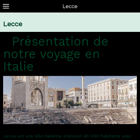
Lecce
Lecce
Présentation de
notre voyage en
Italie
Lecce est une ville italienne d'environ 95 000 habitants avec