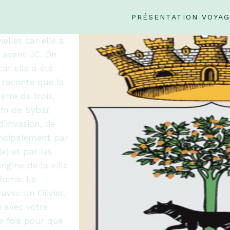
PRÉSENTATION VOYA
ielles car elle a
e avent JC. On
car elle a été
 raconte que la
erre de trois,
om de Sybar.
’invasion, de
incipalement par
e) et par les
igine de la ville
 Rome. Le
avec un Olivier.
 avec votre
e fois pour que