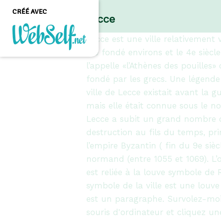
CRÉÉ AVEC
Lecce
Lecce est une ville relativement v
été fondé environs et le 4e siècl
Créer un site web de
l’appelle «l’Athènes des pouilles» 
qualité professionnelle
fondé par les grecs. Une légende
et personnalisable sans
aucune connaissance en
ville de Lecce existait avant la gu
programmation
mais elle était connue sous le n
COMMENCEZ
Lecce a subit un grand nombre d
destruction au fils du temps, pr
l’empire Byzantin ( fin du 9e siècl
normand (entre 1055 et 1069). L’or
est reliée à la louve symbole de
symbole de la ville est une louve 
est un paragraphe. Survolez-moi
souris d'ordinateur et cliquez un