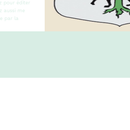
z pour éditer
ez aussi me
e par la